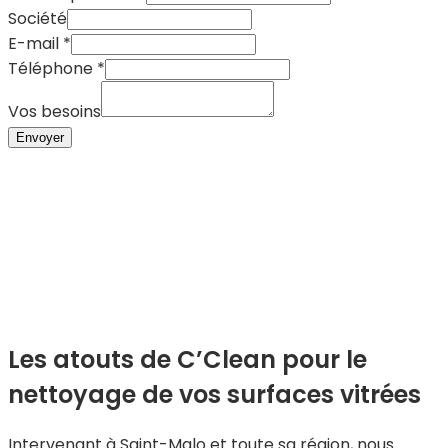
Société
E-mail
*
besoins
Téléphone
*
prénom
Vos besoins
Société
Envoyer
Les atouts de C’Clean pour le
nettoyage de vos surfaces vitrées
Intervenant à Saint-Malo et toute sa région, nous