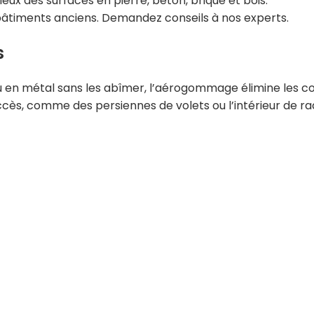
ux des surfaces en pierre, béton, brique et bois.
 bâtiments anciens. Demandez conseils à nos experts.
s
u en métal sans les abîmer, l’aérogommage élimine les co
accès, comme des persiennes de volets ou l’intérieur de r