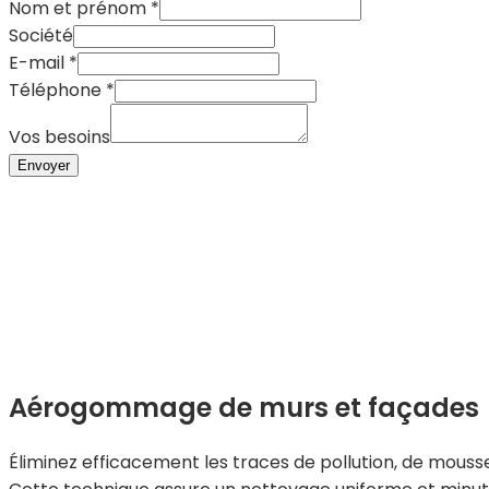
Nom et prénom
*
Vos
Société
Société
E-mail
*
E-
Téléphone
*
mail
Vos besoins
Envoyer
Aérogommage de murs et façades
Éliminez efficacement les traces de pollution, de mousse