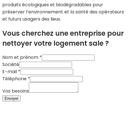
produits écologiques et biodégradables pour
préserver l’environnement et la santé des opérateurs
et futurs usagers des lieux.
Vous cherchez une entreprise pour
nettoyer votre logement sale ?
Nom et prénom
*
Société
E-mail
*
Nom
Téléphone
*
et
Vos besoins
E-
Envoyer
mail