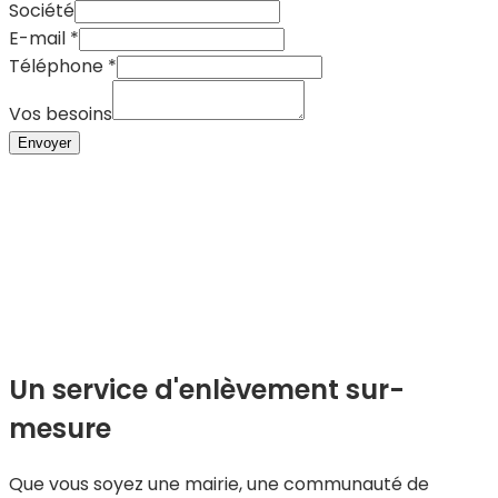
Société
Nom
E-mail
*
Société
Téléphone
*
Vos
Vos besoins
Envoyer
Un service d'enlèvement sur-
mesure
Que vous soyez une mairie, une communauté de